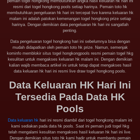
pemain togel hongkong membutuhkan angka hasil keluaran hk hari ini
resmi dari togel hongkong pools setiap harinya. Pemain toto hk
membutuhkan pengeluaran hk hari ini tercepat live karena keluaran hk
malam ini adalah patokan kemenangan togel hongkong prize setiap
harinya. Dengan demikian data pengeluaran hk hari ini sangatlah
penting.
Data pengeluaran togel hongkong hari ini sebelumnya bisa dengan
mudah didapatkan oleh pemain toto hk prize. Namun, semenjak
kominfo memblokir situs togel hongkongpools resmi pemain togel hkg
kesulitan untuk mengakses keluaran hk malam ini. Dengan demikian
kalian wajib membaca artikel ini untuk tetap dapat mengakses hasil
data keluaran hk hari ini resmi live draw togel hongkong pools.
Data Keluaran HK Hari Ini
Tersedia Pada Data HK
Pools
Data keluaran hk
hari ini resmi diambil dari togel hongkong malam ini
kami sediakan pada data hk pools. Saat ini pemain judi togel hkg
telah mengalami kesulitan mengakses hasil keluaran hk hari ini live.
Dengan demikian situs toto hk kami hadir untuk membantu pemain