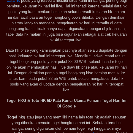
Data hk
pools yang tersedia melalui situs kami ini sangat penting bagi
pemburu keluaran hk hari ini live. Hal ini terjadi karena melalui data hk
pools yang kami berikan berisikan seluruh result keluaran hk malam
ini dari awal pasaran togel hongkong pools dibuka. Dengan demikian
history lengkap mengenai pengeluaran hk hari ini tersalin di data
hongkong kami. Tidak hanya dapat digunakan sebagai objek analisa,
tabel data hk malam ini juga bisa digunakan sebagai alat cek keluaran
hk 4d tercepat live.
Data hk prize yang kami sajikan pastinya akan selalu diupdate dengan
hasil keluaran hk hari ini tercepat live. Mengikuti jadwal resmi result
togel hongkong pools yakni pukul 23:00 WIB. seluruh bandar togel
online akan membagikan hasil live draw hk prize atau keluaran hk hari
ini. Dengan demikian pemain togel hongkong bisa bersiap masuk ke
situs kami pada pukul 22:55 WIB untuk selalu mengakses data hk
pools yang akan di update dengan pengeluaran hk hari ini tercepat
live.
Togel HKG & Toto HK 6D Kata Kunci Utama Pemain Togel Hari Ini
Di Google
Togel hkg
atau juga yang memiliki nama lain
toto hk
adalah sebutan
yang diberikan pemain togel hongkong hari ini. Sebutan tersebut
sangat sering digunakan oleh pemain togel hkg hingga akhirnya