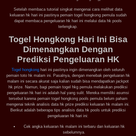
Setelah membaca tutorial singkat mengenai cara melihat data
keluaran hk hari ini pastinya pemain togel hongkong pemula sudah
dapat membaca pengeluaran hk hari ini melalui data hk pools
terlengkap.
Togel Hongkong Hari Ini Bisa
Dimenangkan Dengan
Prediksi Pengeluaran HK
Togel hongkong
hari ini pastinya ingin dimenangkan oleh seluruh
pemain toto hk malam ini. Pasalnya, dengan menebak pengeluaran hk
malam ini secara akurat saja kalian sudah bisa mendapatkan jackpot
hk prize. Namun, bagi pemain togel hkg pemula melakukan prediksi
pengeluaran hk hari ini adalah hal yang sulit. Mereka memiliki asumsi
tersebut karena pemain togel hongkong pools pemula belum paham
mengenai teknik analisis data hk prize prediksi keluaran hk malam ini.
Berikut adalah beberapa tips analisis data hk pools untuk prediksi
pengeluaran hk hari ini:
Cek angka keluaran hk malam ini terbaru dan keluaran hk
sebelumnya.